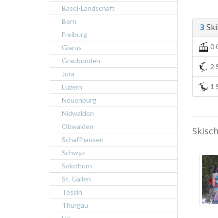
Basel-Landschaft
Bern
3
Skil
Freiburg
0 
Glarus
Graubunden
2 S
Jura
1 S
Luzern
Neuenburg
Nidwalden
Obwalden
Skisch
Schaffhausen
Schwyz
Solothurn
St. Gallen
Tessin
Thurgau