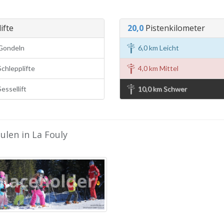
ifte
20,0
Pistenkilometer
Gondeln
6,0 km Leicht
chlepplifte
4,0 km Mittel
essellift
10,0 km Schwer
ulen in La Fouly