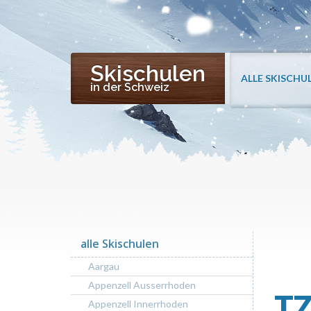
Skischulen
ALLE SKISCHU
in der Schweiz
alle Skischulen
Aargau
Appenzell Ausserrhoden
T
Appenzell Innerrhoden