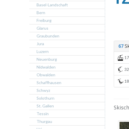
Basel-Landschaft
Bern
Freiburg
Glarus
Graubunden
Jura
67
Sk
Luzern
17
Neuenburg
Nidwalden
32 
Obwalden
18 
Schaffhausen
Schwyz
Solothurn
St. Gallen
Skisc
Tessin
Thurgau