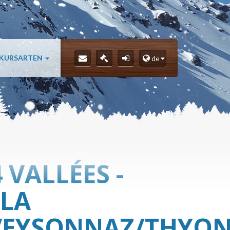
 KURSARTEN
de
 VALLÉES -
/LA
VEYSONNAZ/THYO