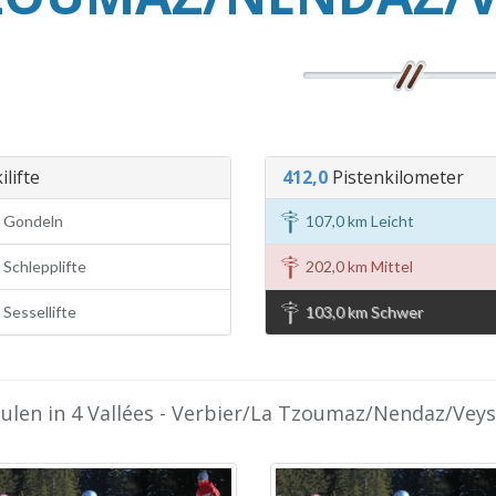
ilifte
412,0
Pistenkilometer
 Gondeln
107,0 km Leicht
Schlepplifte
202,0 km Mittel
Sessellifte
103,0 km Schwer
hulen in 4 Vallées - Verbier/La Tzoumaz/Nendaz/Ve